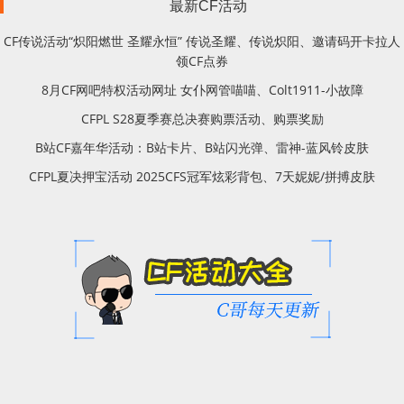
最新CF活动
CF传说活动“炽阳燃世 圣耀永恒” 传说圣耀、传说炽阳、邀请码开卡拉人
领CF点券
8月CF网吧特权活动网址 女仆网管喵喵、Colt1911-小故障
CFPL S28夏季赛总决赛购票活动、购票奖励
B站CF嘉年华活动：B站卡片、B站闪光弹、雷神-蓝风铃皮肤
CFPL夏决押宝活动 2025CFS冠军炫彩背包、7天妮妮/拼搏皮肤