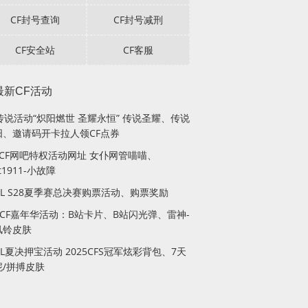
CF封号查询
CF封号减刑
CF安全站
CF客服
最新CF活动
传说活动“炽阳燃世 圣耀永恒” 传说圣耀、传说
阳、邀请码开卡拉人领CF点券
月CF网吧特权活动网址 女仆网管喵喵、
lt1911-小故障
PL S28夏季赛总决赛购票活动、购票奖励
站CF嘉年华活动：B站卡片、B站闪光弹、雷神-
风铃皮肤
PL夏决押宝活动 2025CFS冠军炫彩背包、7天
妮/拼搏皮肤