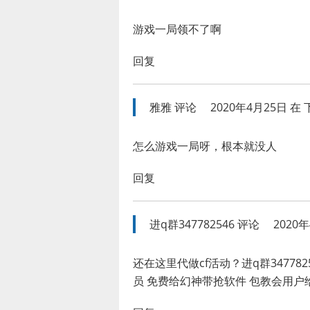
游戏一局领不了啊
回复
雅雅
评论
2020年4月25日 在 下
怎么游戏一局呀，根本就没人
回复
进q群347782546
评论
2020年
还在这里代做cf活动？进q群3477
员 免费给幻神带抢软件 包教会用户给您