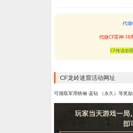
代做
代做CF雷神-1
CF传说炽
CF龙岭迷窟活动网址
可领取军用铁锹-蓝钻 （永久）等奖