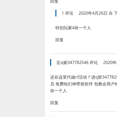
回复
1
评论
2020年4月26日 在 下
特别玩家4块一个人
回复
近q裙347782546
评论
2020年
还在这里代做cf活动？进q群3477
员 免费给幻神带抢软件 包教会用户给
块一个人
回复