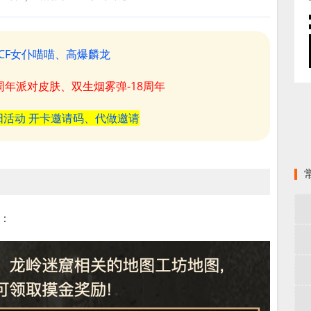
CF女仆喵喵、高爆麟龙
8周年派对皮肤、双生烟雾弹-18周年
阳活动 开卡邀请码、代做邀请
励：