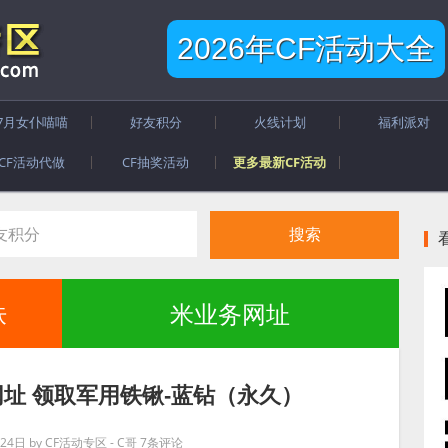
2026年CF活动大全
7月女仆喵喵
好友积分
火线计划
福利派对
CF活动代做
CF抽奖活动
更多最新CF活动
肤
米业务网址
网址 领取军用铁锹-蓝钻（永久）
24日
by
CF活动专区 - C哥
7条评论