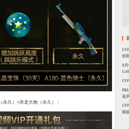
CF
炽
8
Co
CF
B
蓝
（永久）+赤龙大炮（永久）：
CF
妮