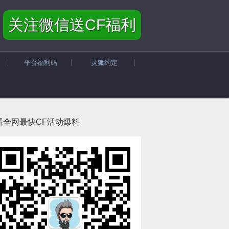
关注微信送CF福利
平台福利码
灵狐约定
看全网最快CF活动爆料