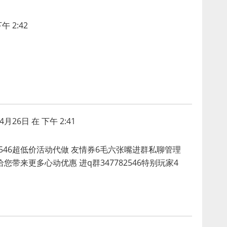
午 2:42
4月26日 在 下午 2:41
82546超低价活动代做 友情券6毛六张嘴进群私聊管理
您带来更多心动优惠 进q群347782546特别玩家4