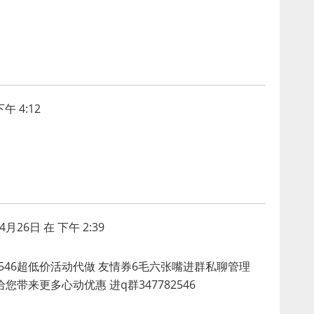
午 4:12
4月26日 在 下午 2:39
82546超低价活动代做 友情券6毛六张嘴进群私聊管理
带来更多心动优惠 进q群347782546