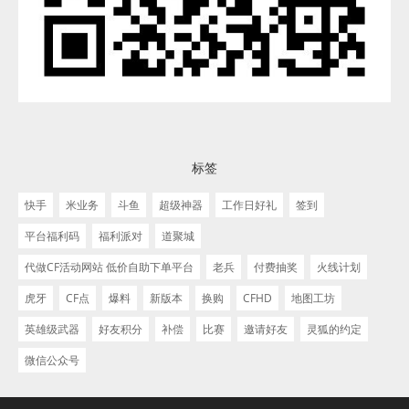
标签
快手
米业务
斗鱼
超级神器
工作日好礼
签到
平台福利码
福利派对
道聚城
代做CF活动网站 低价自助下单平台
老兵
付费抽奖
火线计划
虎牙
CF点
爆料
新版本
换购
CFHD
地图工坊
英雄级武器
好友积分
补偿
比赛
邀请好友
灵狐的约定
微信公众号