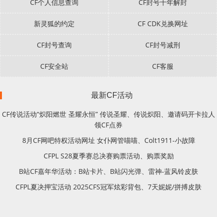
CF个人信息查询
CF封号十年解封
新灵狐的约定
CF CDK兑换网址
CF封号查询
CF封号减刑
CF安全站
CF客服
最新CF活动
CF传说活动“炽阳燃世 圣耀永恒” 传说圣耀、传说炽阳、邀请码开卡拉人
领CF点券
8月CF网吧特权活动网址 女仆网管喵喵、Colt1911-小故障
CFPL S28夏季赛总决赛购票活动、购票奖励
B站CF嘉年华活动：B站卡片、B站闪光弹、雷神-蓝风铃皮肤
CFPL夏决押宝活动 2025CFS冠军炫彩背包、7天妮妮/拼搏皮肤