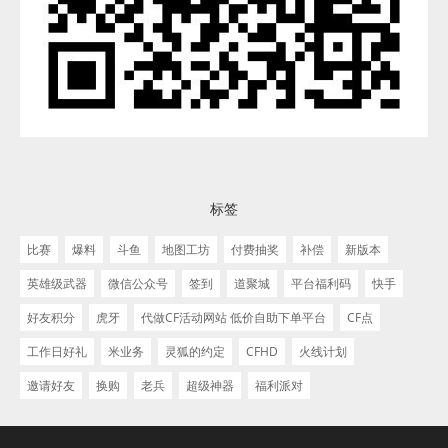
标签
比赛
爆料
斗鱼
地图工坊
付费抽奖
补偿
新版本
英雄级武器
微信公众号
签到
道聚城
平台福利码
快手
好友积分
虎牙
代做CF活动网站 低价自助下单平台
CF点
工作日好礼
米业务
灵狐的约定
CFHD
火线计划
邀请好友
换购
老兵
超级神器
福利派对