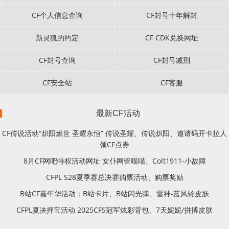
CF个人信息查询
CF封号十年解封
新灵狐的约定
CF CDK兑换网址
CF封号查询
CF封号减刑
CF安全站
CF客服
最新CF活动
CF传说活动“炽阳燃世 圣耀永恒” 传说圣耀、传说炽阳、邀请码开卡拉人
领CF点券
8月CF网吧特权活动网址 女仆网管喵喵、Colt1911-小故障
CFPL S28夏季赛总决赛购票活动、购票奖励
B站CF嘉年华活动：B站卡片、B站闪光弹、雷神-蓝风铃皮肤
CFPL夏决押宝活动 2025CFS冠军炫彩背包、7天妮妮/拼搏皮肤