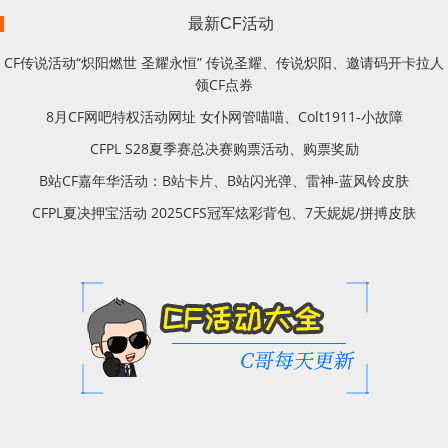
最新CF活动
CF传说活动“炽阳燃世 圣耀永恒” 传说圣耀、传说炽阳、邀请码开卡拉人
领CF点券
8月CF网吧特权活动网址 女仆网管喵喵、Colt1911-小故障
CFPL S28夏季赛总决赛购票活动、购票奖励
B站CF嘉年华活动：B站卡片、B站闪光弹、雷神-蓝风铃皮肤
CFPL夏决押宝活动 2025CFS冠军炫彩背包、7天妮妮/拼搏皮肤