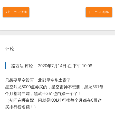
«上一个CF活动
下一个CF活动»
评论
路西法
评论
2020年7月14日 在 下午 10:08
只想要星空毁灭，北部星空炮太贵了
星空烈龙8000点券买的，星空雷神不想要，黑龙361每
个月都能白嫖，黑武士361也白嫖一个了！
（别问在哪白嫖，问就是KOL排行榜每个月都在C哥这
买排行榜名额！）