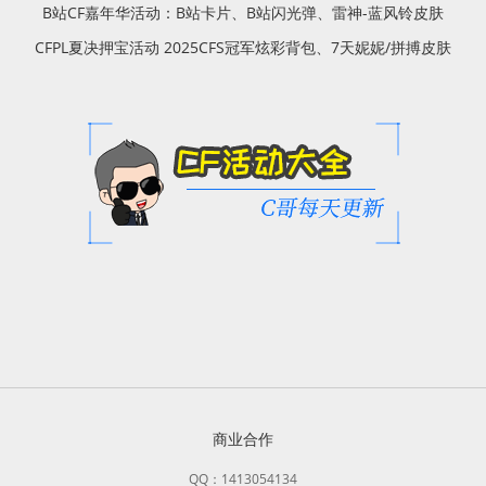
B站CF嘉年华活动：B站卡片、B站闪光弹、雷神-蓝风铃皮肤
CFPL夏决押宝活动 2025CFS冠军炫彩背包、7天妮妮/拼搏皮肤
商业合作
QQ：1413054134