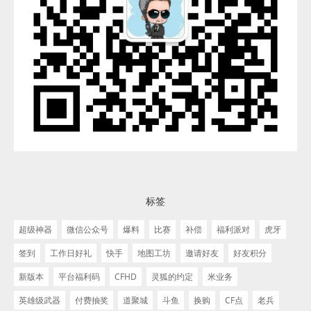
标签
超级神器
微信公众号
爆料
比赛
补偿
福利派对
虎牙
签到
工作日好礼
快手
地图工坊
邀请好友
好友积分
新版本
平台福利码
CFHD
灵狐的约定
米业务
英雄级武器
付费抽奖
道聚城
斗鱼
换购
CF点
老兵