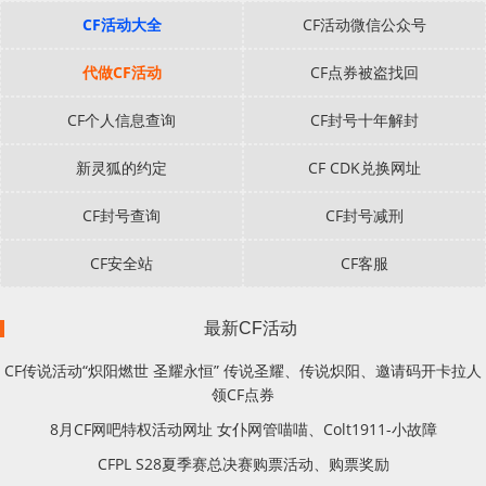
CF活动大全
CF活动微信公众号
代做CF活动
CF点券被盗找回
CF个人信息查询
CF封号十年解封
新灵狐的约定
CF CDK兑换网址
CF封号查询
CF封号减刑
CF安全站
CF客服
最新CF活动
CF传说活动“炽阳燃世 圣耀永恒” 传说圣耀、传说炽阳、邀请码开卡拉人
领CF点券
8月CF网吧特权活动网址 女仆网管喵喵、Colt1911-小故障
CFPL S28夏季赛总决赛购票活动、购票奖励