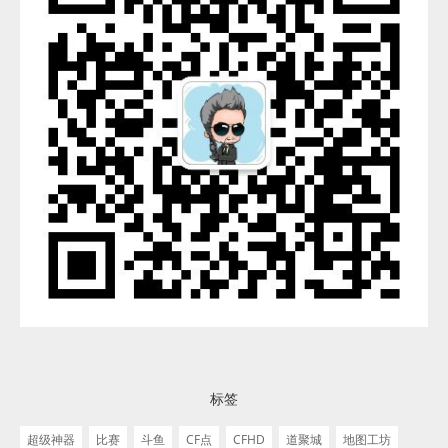
标签
超级神器
比赛
斗鱼
CF点
CFHD
道聚城
地图工坊