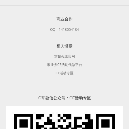
商业合作
QQ：1413054134
相关链接
穿越火线官网
米业务CF活动代做平台
CF活动专区
C哥微信公众号：CF活动专区