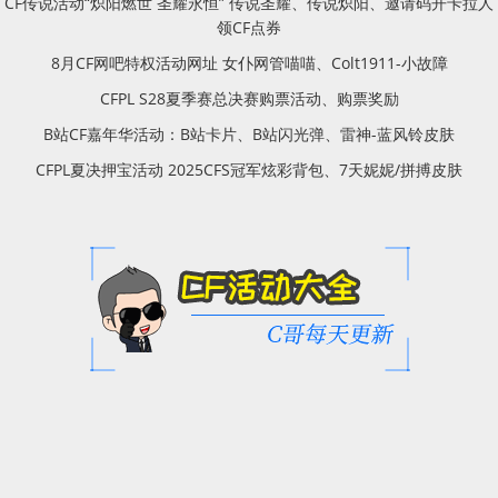
CF传说活动“炽阳燃世 圣耀永恒” 传说圣耀、传说炽阳、邀请码开卡拉人
领CF点券
8月CF网吧特权活动网址 女仆网管喵喵、Colt1911-小故障
CFPL S28夏季赛总决赛购票活动、购票奖励
B站CF嘉年华活动：B站卡片、B站闪光弹、雷神-蓝风铃皮肤
CFPL夏决押宝活动 2025CFS冠军炫彩背包、7天妮妮/拼搏皮肤