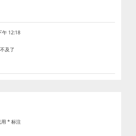
午 12:18
不及了
已用
*
标注