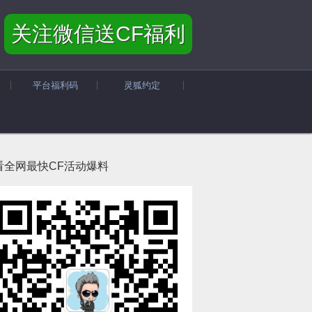
关注微信送CF福利
平台福利码
灵狐约定
看全网最快CF活动爆料