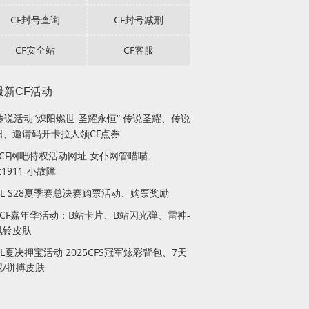
CF封号查询
CF封号减刑
CF安全站
CF客服
最新CF活动
传说活动“炽阳燃世 圣耀永恒” 传说圣耀、传说
阳、邀请码开卡拉人领CF点券
月CF网吧特权活动网址 女仆网管喵喵、
lt1911-小故障
PL S28夏季赛总决赛购票活动、购票奖励
站CF嘉年华活动：B站卡片、B站闪光弹、雷神-
风铃皮肤
PL夏决押宝活动 2025CFS冠军炫彩背包、7天
妮/拼搏皮肤