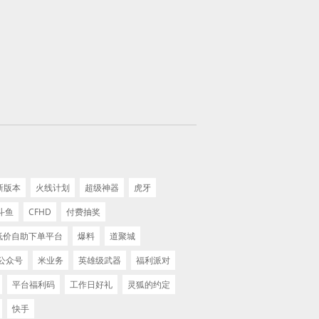
新版本
火线计划
超级神器
虎牙
斗鱼
CFHD
付费抽奖
 低价自助下单平台
爆料
道聚城
公众号
米业务
英雄级武器
福利派对
平台福利码
工作日好礼
灵狐的约定
快手