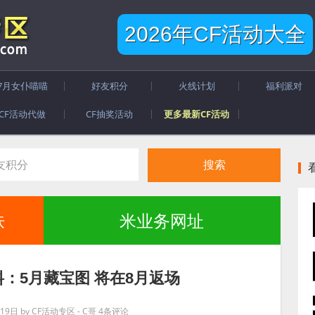
2026年CF活动大全
7月女仆喵喵
好友积分
火线计划
福利派对
CF活动代做
CF抽奖活动
更多最新CF活动
肤
米业务网址
料：5月藏宝图 将在8月返场
19日
by
CF活动专区 - C哥
4条评论