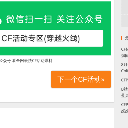
CF
炽
公众号 看全网最快CF活动爆料
8
Co
下一个CF活动»
CF
B
蓝
CF
妮