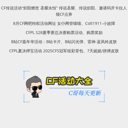
CF传说活动“炽阳燃世 圣耀永恒” 传说圣耀、传说炽阳、邀请码开卡拉人
领CF点券
8月CF网吧特权活动网址 女仆网管喵喵、Colt1911-小故障
CFPL S28夏季赛总决赛购票活动、购票奖励
B站CF嘉年华活动：B站卡片、B站闪光弹、雷神-蓝风铃皮肤
CFPL夏决押宝活动 2025CFS冠军炫彩背包、7天妮妮/拼搏皮肤