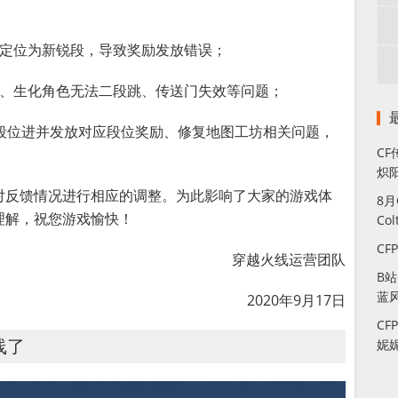
均定位为新锐段，导致奖励发放错误；
效、生化角色无法二段跳、传送门失效等问题；
的段位进并发放对应段位奖励、修复地图工坊相关问题，
CF
炽
对反馈情况进行相应的调整。为此影响了大家的游戏体
8
理解，祝您游戏愉快！
Co
CF
穿越火线运营团队
B
蓝
2020年9月17日
CF
妮
线了