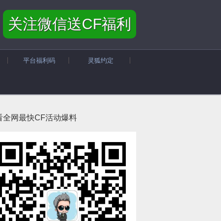
关注微信送CF福利
平台福利码
灵狐约定
看全网最快CF活动爆料