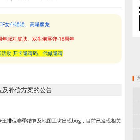
CF女仆喵喵、高爆麟龙
8周年派对皮肤、双生烟雾弹-18周年
阳活动 开卡邀请码、代做邀请
位及补偿方案的公告
王排位赛季结算及地图工坊出现bug，目前已发现相关