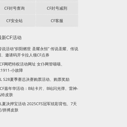
CF封号查询
CF封号减刑
CF安全站
CF客服
最新CF活动
传说活动“炽阳燃世 圣耀永恒” 传说圣耀、传说
阳、邀请码开卡拉人领CF点券
月CF网吧特权活动网址 女仆网管喵喵、
lt1911-小故障
PL S28夏季赛总决赛购票活动、购票奖励
站CF嘉年华活动：B站卡片、B站闪光弹、雷神-
风铃皮肤
PL夏决押宝活动 2025CFS冠军炫彩背包、7天
妮/拼搏皮肤