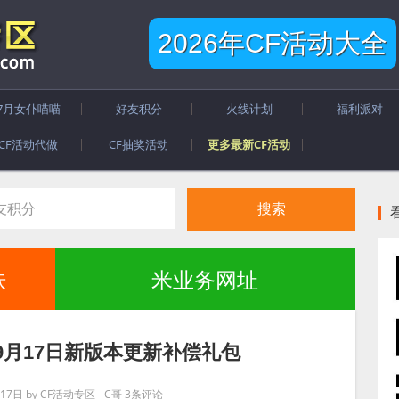
2026年CF活动大全
7月女仆喵喵
好友积分
火线计划
福利派对
CF活动代做
CF抽奖活动
更多最新CF活动
肤
米业务网址
9月17日新版本更新补偿礼包
17日
by
CF活动专区 - C哥
3条评论