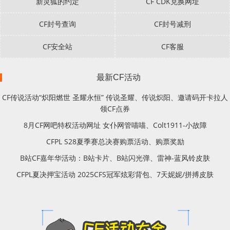
新灵狐的约定
CF CDK兑换网址
CF封号查询
CF封号减刑
CF安全站
CF客服
最新CF活动
CF传说活动“炽阳燃世 圣耀永恒” 传说圣耀、传说炽阳、邀请码开卡拉人
领CF点券
8月CF网吧特权活动网址 女仆网管喵喵、Colt1911-小故障
CFPL S28夏季赛总决赛购票活动、购票奖励
B站CF嘉年华活动：B站卡片、B站闪光弹、雷神-蓝风铃皮肤
CFPL夏决押宝活动 2025CFS冠军炫彩背包、7天妮妮/拼搏皮肤