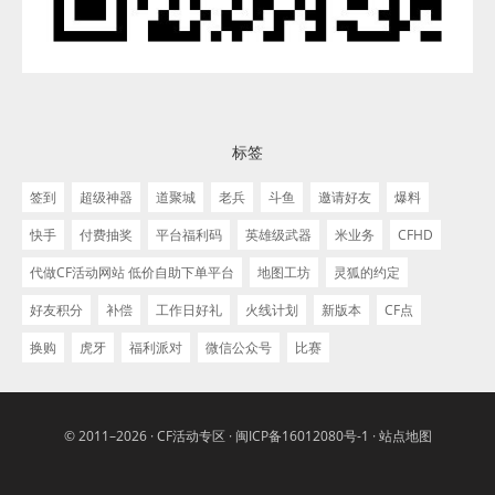
标签
签到
超级神器
道聚城
老兵
斗鱼
邀请好友
爆料
快手
付费抽奖
平台福利码
英雄级武器
米业务
CFHD
代做CF活动网站 低价自助下单平台
地图工坊
灵狐的约定
好友积分
补偿
工作日好礼
火线计划
新版本
CF点
换购
虎牙
福利派对
微信公众号
比赛
© 2011–2026 ·
CF活动专区
·
闽ICP备16012080号-1
·
站点地图