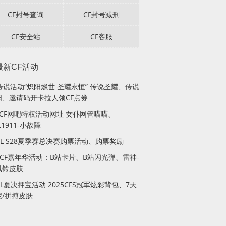
CF封号查询
CF封号减刑
CF安全站
CF客服
最新CF活动
传说活动“炽阳燃世 圣耀永恒” 传说圣耀、传说
阳、邀请码开卡拉人领CF点券
月CF网吧特权活动网址 女仆网管喵喵、
lt1911-小故障
PL S28夏季赛总决赛购票活动、购票奖励
站CF嘉年华活动：B站卡片、B站闪光弹、雷神-
风铃皮肤
PL夏决押宝活动 2025CFS冠军炫彩背包、7天
妮/拼搏皮肤