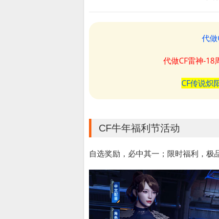
代做
代做CF雷神-1
CF传说炽
CF牛年福利节活动
自选奖励，必中其一；限时福利，极