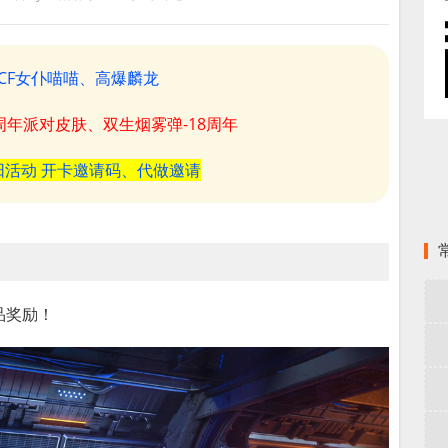
CF女仆喵喵、高爆麟龙
8周年派对皮肤、双生烟雾弹-18周年
阳活动 开卡邀请码、代做邀请
品奖励！