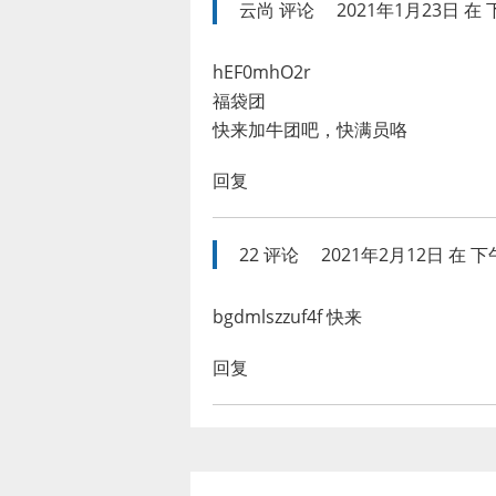
云尚
评论
2021年1月23日 在 下
hEF0mhO2r
福袋团
快来加牛团吧，快满员咯
回复
22
评论
2021年2月12日 在 下午
bgdmlszzuf4f 快来
回复