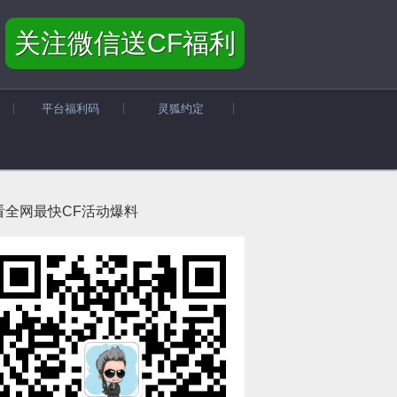
关注微信送CF福利
平台福利码
灵狐约定
看全网最快CF活动爆料