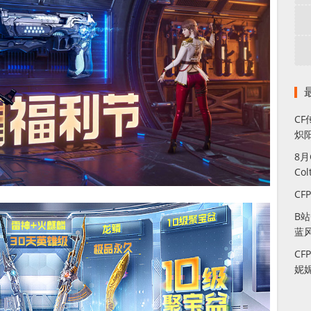
CF
炽
8
Co
CF
B
蓝
CF
妮