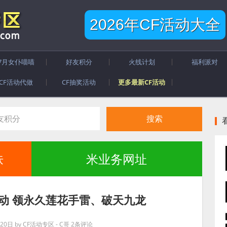
2026年CF活动大全
7月女仆喵喵
好友积分
火线计划
福利派对
CF活动代做
CF抽奖活动
更多最新CF活动
肤
米业务网址
动 领永久莲花手雷、破天九龙
20日
by
CF活动专区 - C哥
2条评论