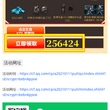
活动网址
活动时间：
https://cf.qq.com/cp/a20210111pull/pc/index.shtml?
sEncrypt=bebnkpyvxi
活动网址：
https://cf.qq.com/cp/a20210111pull/m/index.shtml?
sEncrypt=bebnkpyvxi