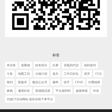
标签
米业务
道聚城
好友积分
比赛
灵狐的约定
福利派对
斗鱼
地图工坊
火线计划
老兵
工作日好礼
虎牙
CF点
签到
新版本
微信公众号
爆料
快手
CFHD
付费抽奖
换购
邀请好友
英雄级武器
平台福利码
超级神器
补偿
代做CF活动网站 低价自助下单平台