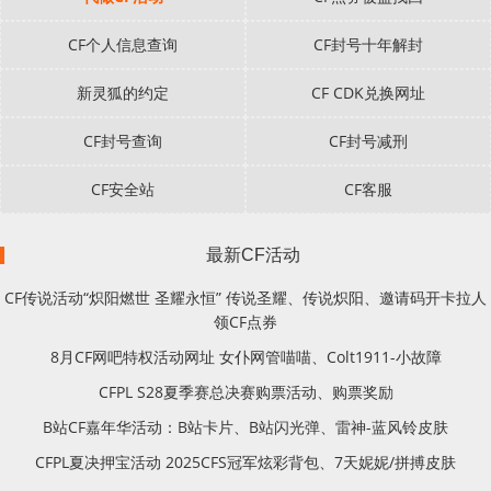
CF个人信息查询
CF封号十年解封
新灵狐的约定
CF CDK兑换网址
CF封号查询
CF封号减刑
CF安全站
CF客服
最新CF活动
CF传说活动“炽阳燃世 圣耀永恒” 传说圣耀、传说炽阳、邀请码开卡拉人
领CF点券
8月CF网吧特权活动网址 女仆网管喵喵、Colt1911-小故障
CFPL S28夏季赛总决赛购票活动、购票奖励
B站CF嘉年华活动：B站卡片、B站闪光弹、雷神-蓝风铃皮肤
CFPL夏决押宝活动 2025CFS冠军炫彩背包、7天妮妮/拼搏皮肤