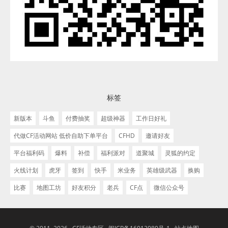
标签
新版本
斗鱼
付费抽奖
超级神器
工作日好礼
代做CF活动网站 低价自助下单平台
CFHD
邀请好友
平台福利码
爆料
补偿
福利派对
道聚城
灵狐的约定
火线计划
虎牙
签到
快手
米业务
英雄级武器
换购
比赛
地图工坊
好友积分
老兵
CF点
微信公众号