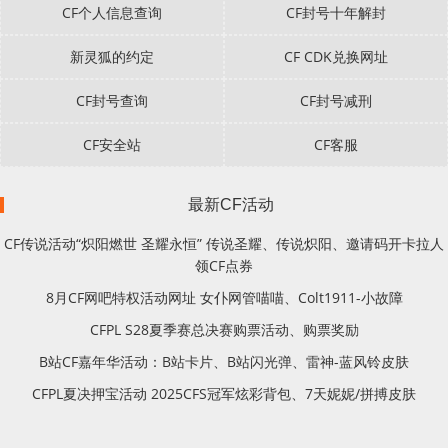
CF个人信息查询
CF封号十年解封
新灵狐的约定
CF CDK兑换网址
CF封号查询
CF封号减刑
CF安全站
CF客服
最新CF活动
CF传说活动“炽阳燃世 圣耀永恒” 传说圣耀、传说炽阳、邀请码开卡拉人
领CF点券
8月CF网吧特权活动网址 女仆网管喵喵、Colt1911-小故障
CFPL S28夏季赛总决赛购票活动、购票奖励
B站CF嘉年华活动：B站卡片、B站闪光弹、雷神-蓝风铃皮肤
CFPL夏决押宝活动 2025CFS冠军炫彩背包、7天妮妮/拼搏皮肤