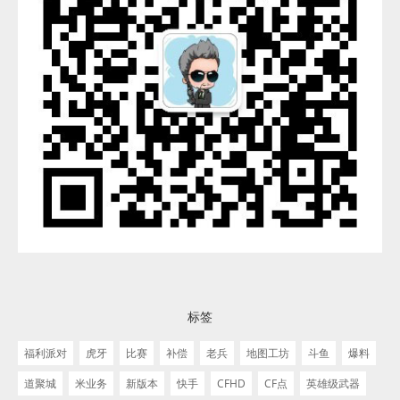
标签
福利派对
虎牙
比赛
补偿
老兵
地图工坊
斗鱼
爆料
道聚城
米业务
新版本
快手
CFHD
CF点
英雄级武器