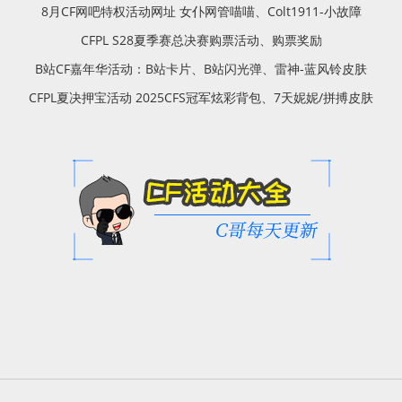
8月CF网吧特权活动网址 女仆网管喵喵、Colt1911-小故障
CFPL S28夏季赛总决赛购票活动、购票奖励
B站CF嘉年华活动：B站卡片、B站闪光弹、雷神-蓝风铃皮肤
CFPL夏决押宝活动 2025CFS冠军炫彩背包、7天妮妮/拼搏皮肤