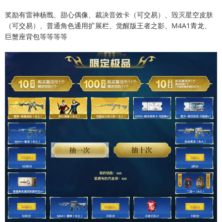
奖励有雷神杨戬、甜心偶像、裁决音效卡（可交易）、毁灭星空皮肤
（可交易）、普通角色通用扩展栏、觉醒版王者之影、M4A1青龙、
巨蟹座背包等等等等