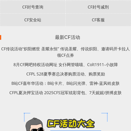
CF封号查询
CF封号减刑
CF安全站
CF客服
最新CF活动
CF传说活动“炽阳燃世 圣耀永恒” 传说圣耀、传说炽阳、邀请码开卡拉人
领CF点券
8月CF网吧特权活动网址 女仆网管喵喵、Colt1911-小故障
CFPL S28夏季赛总决赛购票活动、购票奖励
B站CF嘉年华活动：B站卡片、B站闪光弹、雷神-蓝风铃皮肤
CFPL夏决押宝活动 2025CFS冠军炫彩背包、7天妮妮/拼搏皮肤