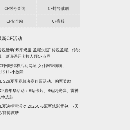
CF封号查询
CF封号减刑
CF安全站
CF客服
最新CF活动
传说活动“炽阳燃世 圣耀永恒” 传说圣耀、传说
阳、邀请码开卡拉人领CF点券
月CF网吧特权活动网址 女仆网管喵喵、
lt1911-小故障
PL S28夏季赛总决赛购票活动、购票奖励
站CF嘉年华活动：B站卡片、B站闪光弹、雷神-
风铃皮肤
PL夏决押宝活动 2025CFS冠军炫彩背包、7天
妮/拼搏皮肤