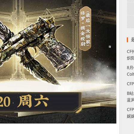
CF
炽
8
Co
CF
B
蓝
CF
妮