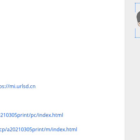
ps://mi.urlsd.cn
0210305print/pc/index.html
/cp/a20210305print/m/index.html