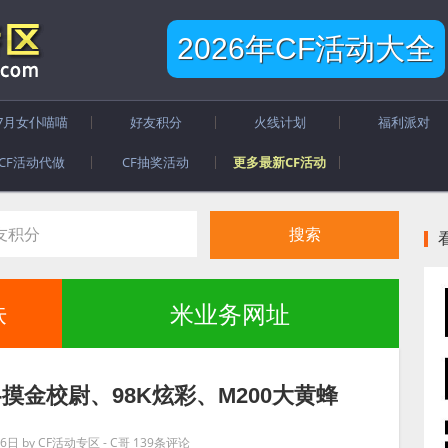
2026年CF活动大全
7月女仆喵喵
好友积分
火线计划
福利派对
CF活动代做
CF抽奖活动
更多最新CF活动
肤
米业务网址
罗-摸金校尉、98K炫彩、M200大黄蜂
16日
by
CF活动专区 - C哥
139条评论