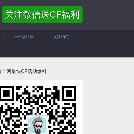
关注微信送CF福利
平台福利码
灵狐约定
看全网最快CF活动爆料