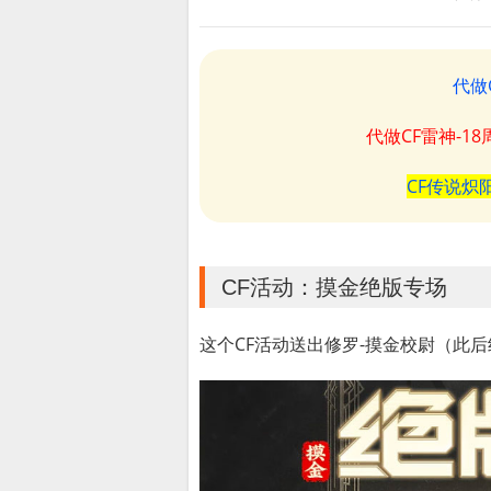
代做
代做CF雷神-1
CF传说炽
CF活动：摸金绝版专场
这个CF活动送出修罗-摸金校尉（此