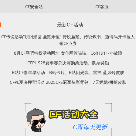
CF安全站
CF客服
最新CF活动
CF传说活动“炽阳燃世 圣耀永恒” 传说圣耀、传说炽阳、邀请码开卡拉人
领CF点券
8月CF网吧特权活动网址 女仆网管喵喵、Colt1911-小故障
CFPL S28夏季赛总决赛购票活动、购票奖励
B站CF嘉年华活动：B站卡片、B站闪光弹、雷神-蓝风铃皮肤
CFPL夏决押宝活动 2025CFS冠军炫彩背包、7天妮妮/拼搏皮肤