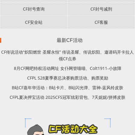
CF封号查询
CF封号减刑
CF安全站
CF客服
最新CF活动
CF传说活动“炽阳燃世 圣耀永恒” 传说圣耀、传说炽阳、邀请码开卡拉人
领CF点券
8月CF网吧特权活动网址 女仆网管喵喵、Colt1911-小故障
CFPL S28夏季赛总决赛购票活动、购票奖励
B站CF嘉年华活动：B站卡片、B站闪光弹、雷神-蓝风铃皮肤
CFPL夏决押宝活动 2025CFS冠军炫彩背包、7天妮妮/拼搏皮肤