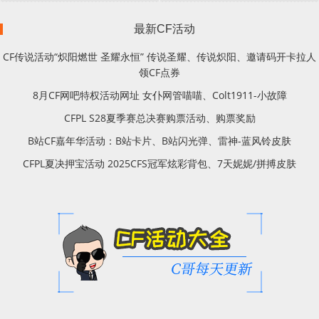
最新CF活动
CF传说活动“炽阳燃世 圣耀永恒” 传说圣耀、传说炽阳、邀请码开卡拉人
领CF点券
8月CF网吧特权活动网址 女仆网管喵喵、Colt1911-小故障
CFPL S28夏季赛总决赛购票活动、购票奖励
B站CF嘉年华活动：B站卡片、B站闪光弹、雷神-蓝风铃皮肤
CFPL夏决押宝活动 2025CFS冠军炫彩背包、7天妮妮/拼搏皮肤