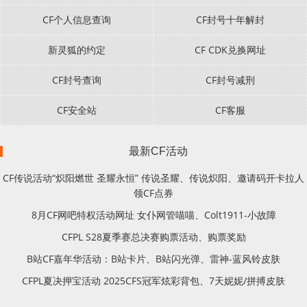
CF个人信息查询
CF封号十年解封
新灵狐的约定
CF CDK兑换网址
CF封号查询
CF封号减刑
CF安全站
CF客服
最新CF活动
CF传说活动“炽阳燃世 圣耀永恒” 传说圣耀、传说炽阳、邀请码开卡拉人
领CF点券
8月CF网吧特权活动网址 女仆网管喵喵、Colt1911-小故障
CFPL S28夏季赛总决赛购票活动、购票奖励
B站CF嘉年华活动：B站卡片、B站闪光弹、雷神-蓝风铃皮肤
CFPL夏决押宝活动 2025CFS冠军炫彩背包、7天妮妮/拼搏皮肤