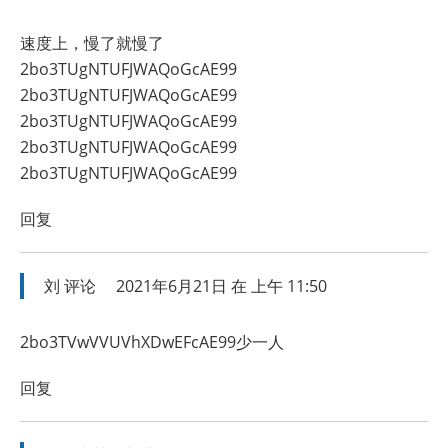
速度上，慢了就慢了
2bo3TUgNTUFJWAQoGcAE99
2bo3TUgNTUFJWAQoGcAE99
2bo3TUgNTUFJWAQoGcAE99
2bo3TUgNTUFJWAQoGcAE99
2bo3TUgNTUFJWAQoGcAE99
回复
刘
评论
2021年6月21日 在 上午 11:50
2bo3TVwVVUVhXDwEFcAE99少一人
回复