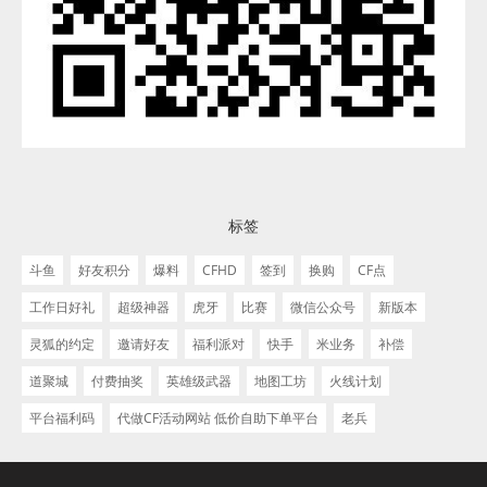
标签
斗鱼
好友积分
爆料
CFHD
签到
换购
CF点
工作日好礼
超级神器
虎牙
比赛
微信公众号
新版本
灵狐的约定
邀请好友
福利派对
快手
米业务
补偿
道聚城
付费抽奖
英雄级武器
地图工坊
火线计划
平台福利码
代做CF活动网站 低价自助下单平台
老兵