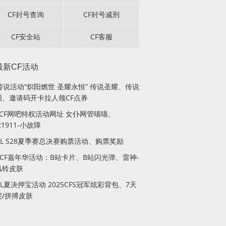
CF封号查询
CF封号减刑
CF安全站
CF客服
最新CF活动
传说活动“炽阳燃世 圣耀永恒” 传说圣耀、传说
阳、邀请码开卡拉人领CF点券
月CF网吧特权活动网址 女仆网管喵喵、
lt1911-小故障
PL S28夏季赛总决赛购票活动、购票奖励
站CF嘉年华活动：B站卡片、B站闪光弹、雷神-
风铃皮肤
PL夏决押宝活动 2025CFS冠军炫彩背包、7天
妮/拼搏皮肤