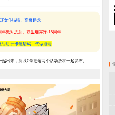
CF女仆喵喵、高爆麟龙
8周年派对皮肤、双生烟雾弹-18周年
阳活动 开卡邀请码、代做邀请
一起出来，所以C哥把这两个活动放在一起发布。