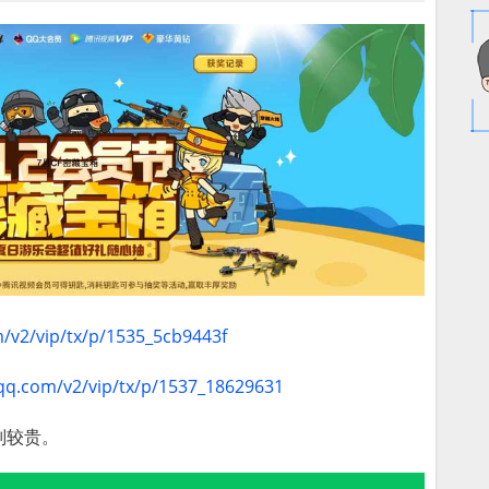
m/v2/vip/tx/p/1535_5cb9443f
.qq.com/v2/vip/tx/p/1537_18629631
则较贵。