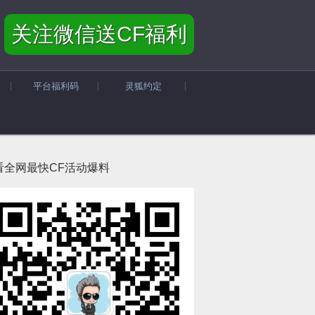
关注微信送CF福利
平台福利码
灵狐约定
看全网最快CF活动爆料