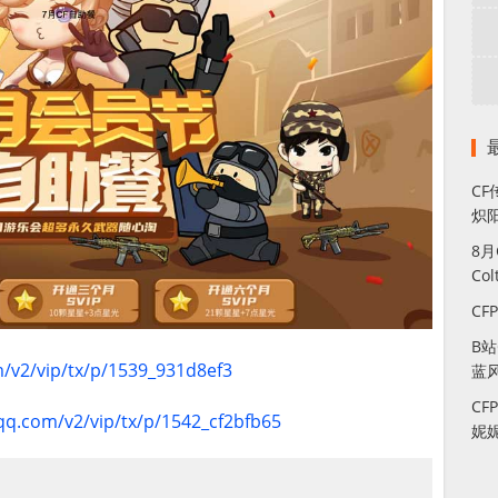
CF
炽
8
Co
CF
B
m/v2/vip/tx/p/1539_931d8ef3
蓝
CF
.qq.com/v2/vip/tx/p/1542_cf2bfb65
妮