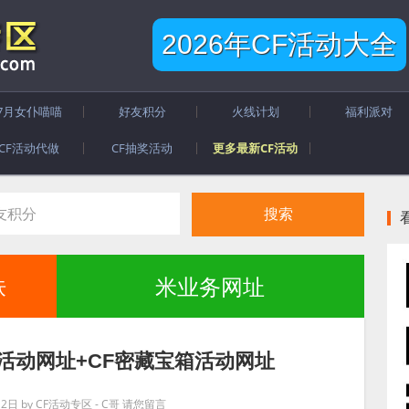
2026年CF活动大全
7月女仆喵喵
好友积分
火线计划
福利派对
CF活动代做
CF抽奖活动
更多最新CF活动
肤
米业务网址
餐活动网址+CF密藏宝箱活动网址
月2日
by
CF活动专区 - C哥
请您留言