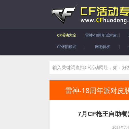
CF活动大全
雷神-18周年派对皮肤
CF怀旧模式
网吧特权
雷神-18周年派对皮
7月CF枪王自助
2021年7