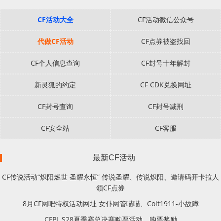
CF活动大全
CF活动微信公众号
代做CF活动
CF点券被盗找回
CF个人信息查询
CF封号十年解封
新灵狐的约定
CF CDK兑换网址
CF封号查询
CF封号减刑
CF安全站
CF客服
最新CF活动
CF传说活动“炽阳燃世 圣耀永恒” 传说圣耀、传说炽阳、邀请码开卡拉人
领CF点券
8月CF网吧特权活动网址 女仆网管喵喵、Colt1911-小故障
CFPL S28夏季赛总决赛购票活动、购票奖励