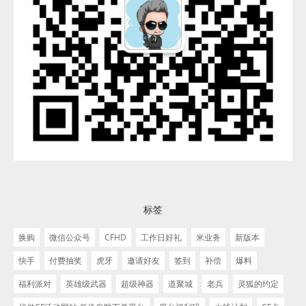
标签
换购
微信公众号
CFHD
工作日好礼
米业务
新版本
快手
付费抽奖
虎牙
邀请好友
签到
补偿
爆料
福利派对
英雄级武器
超级神器
道聚城
老兵
灵狐的约定