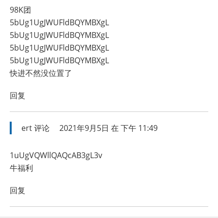
98K团
5bUg1UgJWUFldBQYMBXgL
5bUg1UgJWUFldBQYMBXgL
5bUg1UgJWUFldBQYMBXgL
5bUg1UgJWUFldBQYMBXgL
快进不然没位置了
回复
ert
评论
2021年9月5日 在 下午 11:49
1uUgVQWllQAQcAB3gL3v
牛福利
回复