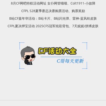
8月CF网吧特权活动网址 女仆网管喵喵、Colt1911-小故障
CFPL S28夏季赛总决赛购票活动、购票奖励
B站CF嘉年华活动：B站卡片、B站闪光弹、雷神-蓝风铃皮肤
CFPL夏决押宝活动 2025CFS冠军炫彩背包、7天妮妮/拼搏皮肤