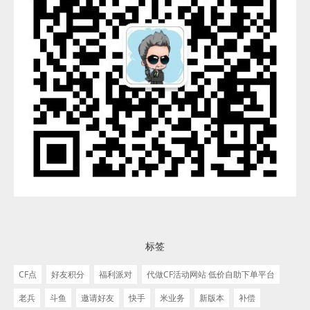
标签
CF点
好友积分
福利派对
代做CF活动网站 低价自助下单平台
老兵
斗鱼
邀请好友
快手
米业务
新版本
补偿