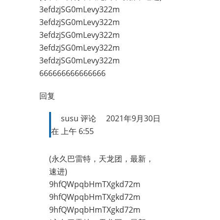
3efdzjSG0mLevy322m
3efdzjSG0mLevy322m
3efdzjSG0mLevy322m
3efdzjSG0mLevy322m
3efdzjSG0mLevy322m
666666666666666
回复
susu
评论
2021年9月30日
在 上午 6:55
(永久巴雷特，天龙团，最新，
速进)
9hfQWpqbHmTXgkd72m
9hfQWpqbHmTXgkd72m
9hfQWpqbHmTXgkd72m