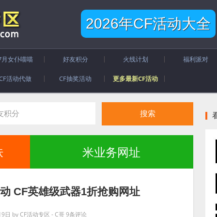
2026年CF活动大全
7月女仆喵喵
好友积分
火线计划
福利派对
CF活动代做
CF抽奖活动
更多最新CF活动
肤
米业务网址
动 CF英雄级武器1折抢购网址
月9日
by
CF活动专区 - C哥
9条评论