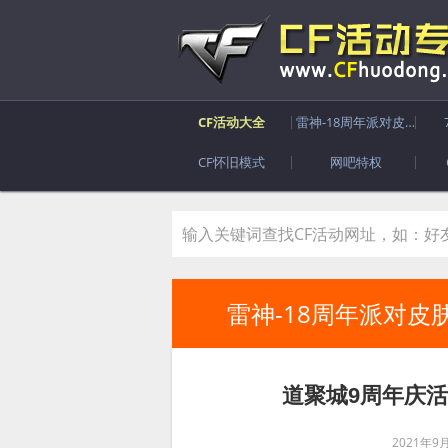
CF活动大全
雷神-18周年派对皮肤
CF怀旧模式
网吧特权
雷神-18周年派对皮
道聚城9周年庆活
2021年9