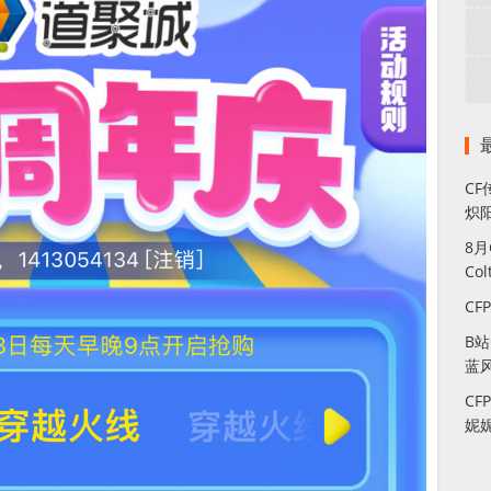
CF
炽
8
Co
CF
B
蓝
CF
妮