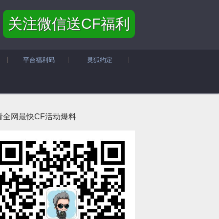
关注微信送CF福利
平台福利码
灵狐约定
看全网最快CF活动爆料