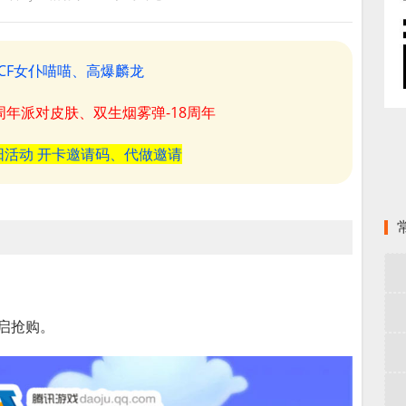
CF女仆喵喵、高爆麟龙
8周年派对皮肤、双生烟雾弹-18周年
阳活动 开卡邀请码、代做邀请
开启抢购。