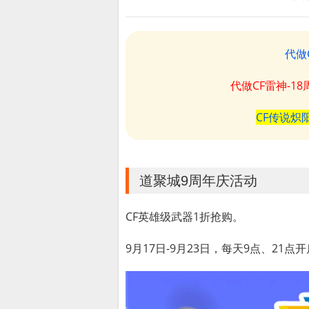
代做
代做CF雷神-1
CF传说炽
道聚城9周年庆活动
CF英雄级武器1折抢购。
9月17日-9月23日，每天9点、21点