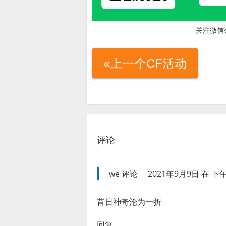
关注微信
«上一个CF活动
评论
we
评论
2021年9月9日 在 下午 
昔日神奇沦为一折
回复