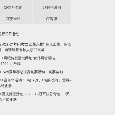
CF封号查询
CF封号减刑
CF安全站
CF客服
最新CF活动
传说活动“炽阳燃世 圣耀永恒” 传说圣耀、传说
阳、邀请码开卡拉人领CF点券
月CF网吧特权活动网址 女仆网管喵喵、
lt1911-小故障
PL S28夏季赛总决赛购票活动、购票奖励
站CF嘉年华活动：B站卡片、B站闪光弹、雷神-
风铃皮肤
PL夏决押宝活动 2025CFS冠军炫彩背包、7天
妮/拼搏皮肤