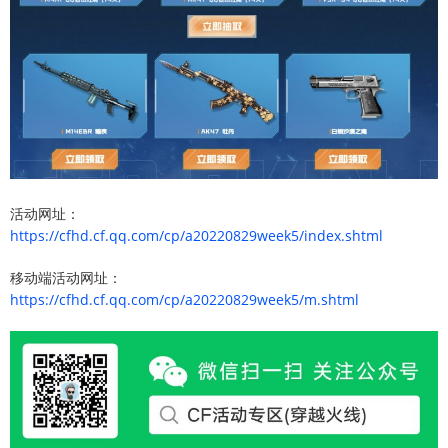
活动网址：
https://cfhd.cf.qq.com/cp/a20220829week5/index.shtml
移动端活动网址：
https://cfhd.cf.qq.com/cp/a20220829week5/m.shtml