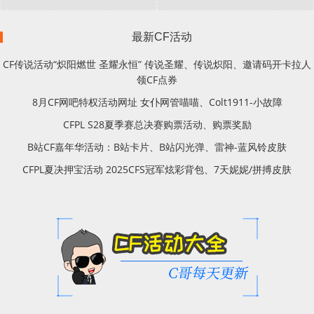
最新CF活动
CF传说活动“炽阳燃世 圣耀永恒” 传说圣耀、传说炽阳、邀请码开卡拉人
领CF点券
8月CF网吧特权活动网址 女仆网管喵喵、Colt1911-小故障
CFPL S28夏季赛总决赛购票活动、购票奖励
B站CF嘉年华活动：B站卡片、B站闪光弹、雷神-蓝风铃皮肤
CFPL夏决押宝活动 2025CFS冠军炫彩背包、7天妮妮/拼搏皮肤