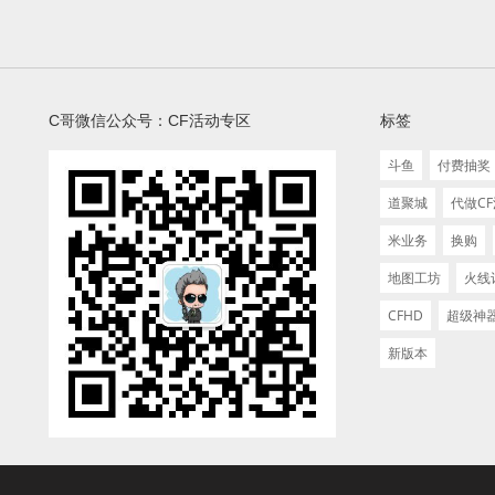
C哥微信公众号：CF活动专区
标签
斗鱼
付费抽奖
道聚城
代做C
米业务
换购
地图工坊
火线
CFHD
超级神
新版本