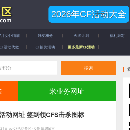
2026年CF活动大全
7月女仆喵喵
好友积分
火线计划
福利派对
CF活动代做
CF抽奖活动
更多最新CF活动
肤
米业务网址
杯活动网址 签到领CFS击杀图标
月21日
by
CF活动专区 - C哥
请您留言