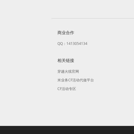
商业合作
QQ：1413054134
相关链接
穿越火线官网
米业务CF活动代做平台
CF活动专区