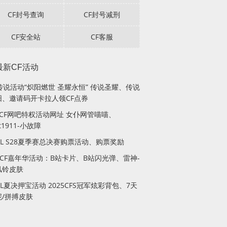
CF封号查询
CF封号减刑
CF安全站
CF客服
最新CF活动
传说活动“炽阳燃世 圣耀永恒” 传说圣耀、传说
阳、邀请码开卡拉人领CF点券
月CF网吧特权活动网址 女仆网管喵喵、
lt1911-小故障
PL S28夏季赛总决赛购票活动、购票奖励
站CF嘉年华活动：B站卡片、B站闪光弹、雷神-
风铃皮肤
PL夏决押宝活动 2025CFS冠军炫彩背包、7天
妮/拼搏皮肤