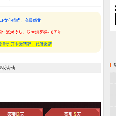
CF女仆喵喵、高爆麟龙
8周年派对皮肤、双生烟雾弹-18周年
阳活动 开卡邀请码、代做邀请
军杯活动
。