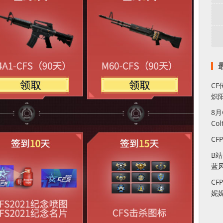
CF
炽
8
Co
CF
B
蓝
CF
妮