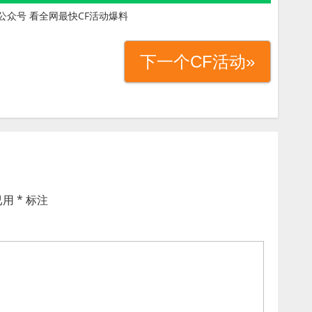
公众号 看全网最快CF活动爆料
下一个CF活动»
已用
*
标注