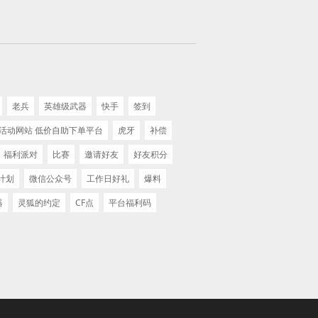
老兵
英雄级武器
快手
签到
F活动网站 低价自助下单平台
虎牙
补偿
福利派对
比赛
邀请好友
好友积分
计划
微信公众号
工作日好礼
爆料
器
灵狐的约定
CF点
平台福利码