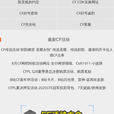
新灵狐的约定
CF CDK兑换网址
CF封号查询
CF封号减刑
CF安全站
CF客服
最新CF活动
CF传说活动“炽阳燃世 圣耀永恒” 传说圣耀、传说炽阳、邀请码开卡拉人
领CF点券
8月CF网吧特权活动网址 女仆网管喵喵、Colt1911-小故障
CFPL S28夏季赛总决赛购票活动、购票奖励
B站CF嘉年华活动：B站卡片、B站闪光弹、雷神-蓝风铃皮肤
CFPL夏决押宝活动 2025CFS冠军炫彩背包、7天妮妮/拼搏皮肤