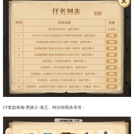
CF奖励有御·黑骑士-海王、柯尔特萌杀等等：