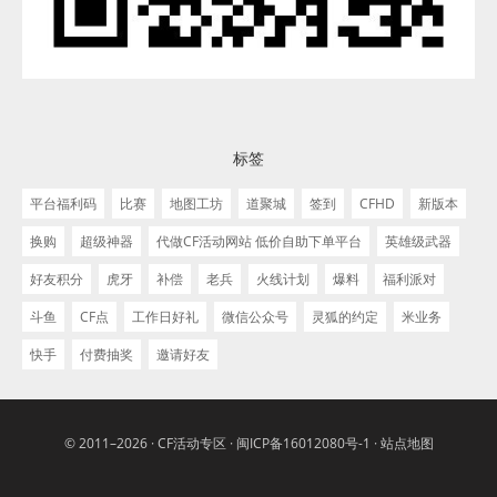
标签
平台福利码
比赛
地图工坊
道聚城
签到
CFHD
新版本
换购
超级神器
代做CF活动网站 低价自助下单平台
英雄级武器
好友积分
虎牙
补偿
老兵
火线计划
爆料
福利派对
斗鱼
CF点
工作日好礼
微信公众号
灵狐的约定
米业务
快手
付费抽奖
邀请好友
© 2011–2026 ·
CF活动专区
·
闽ICP备16012080号-1
·
站点地图