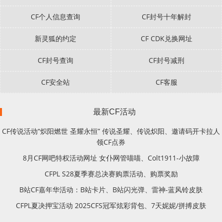
CF个人信息查询
CF封号十年解封
新灵狐的约定
CF CDK兑换网址
CF封号查询
CF封号减刑
CF安全站
CF客服
最新CF活动
CF传说活动“炽阳燃世 圣耀永恒” 传说圣耀、传说炽阳、邀请码开卡拉人
领CF点券
8月CF网吧特权活动网址 女仆网管喵喵、Colt1911-小故障
CFPL S28夏季赛总决赛购票活动、购票奖励
B站CF嘉年华活动：B站卡片、B站闪光弹、雷神-蓝风铃皮肤
CFPL夏决押宝活动 2025CFS冠军炫彩背包、7天妮妮/拼搏皮肤