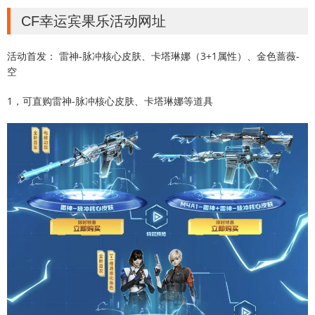
CF幸运宾果乐活动网址
活动首发： ​雷神-脉冲核心皮肤、卡塔琳娜（3+1属性）、金色蔷薇-
空
1，可直购雷神-脉冲核心皮肤、卡塔琳娜等道具