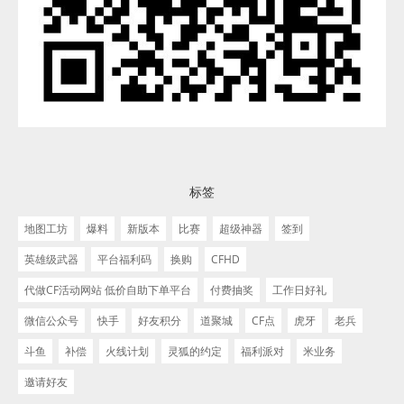
标签
地图工坊
爆料
新版本
比赛
超级神器
签到
英雄级武器
平台福利码
换购
CFHD
代做CF活动网站 低价自助下单平台
付费抽奖
工作日好礼
微信公众号
快手
好友积分
道聚城
CF点
虎牙
老兵
斗鱼
补偿
火线计划
灵狐的约定
福利派对
米业务
邀请好友