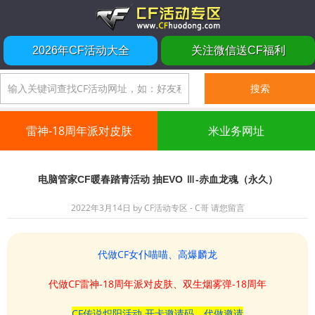
2026年CF活动大全
关注微信送CF福利
雷神-18周年派对皮肤
米业务网址
电脑管家CF暖春踏青活动 抽EVO Ⅲ-赤血龙魂（永久）
2022年3月14日
by
CF活动专区 - C哥
请您留言
代做CF女仆喵喵、高爆麟龙
代做CF雷神-18周年派对皮肤、双生烟雾弹-18周年
CF传说炽阳活动 开卡邀请码、代做邀请