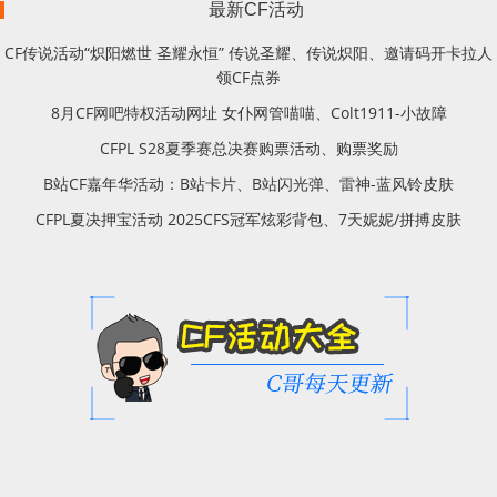
最新CF活动
CF传说活动“炽阳燃世 圣耀永恒” 传说圣耀、传说炽阳、邀请码开卡拉人
领CF点券
8月CF网吧特权活动网址 女仆网管喵喵、Colt1911-小故障
CFPL S28夏季赛总决赛购票活动、购票奖励
B站CF嘉年华活动：B站卡片、B站闪光弹、雷神-蓝风铃皮肤
CFPL夏决押宝活动 2025CFS冠军炫彩背包、7天妮妮/拼搏皮肤