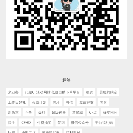
标签
米业务
代做CF活动网站 低价自助下单平台
换购
灵狐的约定
工作日好礼
火线计划
虎牙
补偿
邀请好友
老兵
新版本
斗鱼
爆料
超级神器
道聚城
CF点
好友积分
快手
CFHD
付费抽奖
签到
微信公众号
平台福利码
比赛
地图工坊
英雄级武器
福利派对