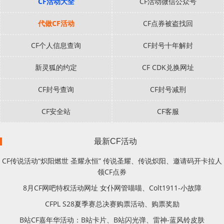
CF活动大全
CF活动微信公众号
代做CF活动
CF点券被盗找回
CF个人信息查询
CF封号十年解封
新灵狐的约定
CF CDK兑换网址
CF封号查询
CF封号减刑
CF安全站
CF客服
最新CF活动
CF传说活动“炽阳燃世 圣耀永恒” 传说圣耀、传说炽阳、邀请码开卡拉人
领CF点券
8月CF网吧特权活动网址 女仆网管喵喵、Colt1911-小故障
CFPL S28夏季赛总决赛购票活动、购票奖励
B站CF嘉年华活动：B站卡片、B站闪光弹、雷神-蓝风铃皮肤