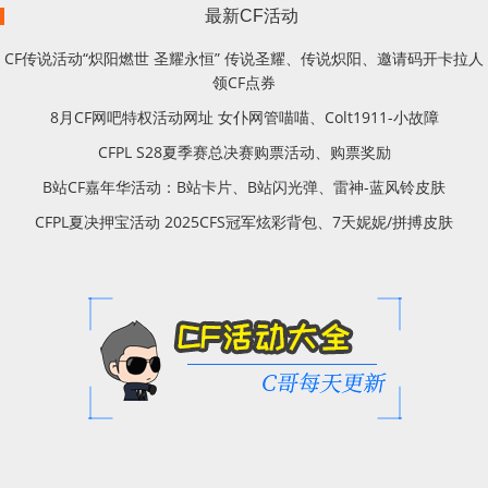
最新CF活动
CF传说活动“炽阳燃世 圣耀永恒” 传说圣耀、传说炽阳、邀请码开卡拉人
领CF点券
8月CF网吧特权活动网址 女仆网管喵喵、Colt1911-小故障
CFPL S28夏季赛总决赛购票活动、购票奖励
B站CF嘉年华活动：B站卡片、B站闪光弹、雷神-蓝风铃皮肤
CFPL夏决押宝活动 2025CFS冠军炫彩背包、7天妮妮/拼搏皮肤