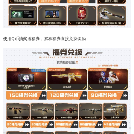
使用Q币抽奖送福券，累积福券直接兑换奖励：