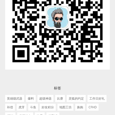
标签
英雄级武器
爆料
超级神器
比赛
灵狐的约定
工作日好礼
补偿
虎牙
斗鱼
好友积分
地图工坊
换购
CFHD