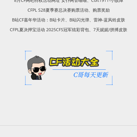
8月CF网吧特权活动网址 女仆网管喵喵、Colt1911-小故障
CFPL S28夏季赛总决赛购票活动、购票奖励
B站CF嘉年华活动：B站卡片、B站闪光弹、雷神-蓝风铃皮肤
CFPL夏决押宝活动 2025CFS冠军炫彩背包、7天妮妮/拼搏皮肤