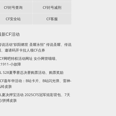
CF封号查询
CF封号减刑
CF安全站
CF客服
最新CF活动
传说活动“炽阳燃世 圣耀永恒” 传说圣耀、传说
阳、邀请码开卡拉人领CF点券
月CF网吧特权活动网址 女仆网管喵喵、
lt1911-小故障
PL S28夏季赛总决赛购票活动、购票奖励
站CF嘉年华活动：B站卡片、B站闪光弹、雷神-
风铃皮肤
PL夏决押宝活动 2025CFS冠军炫彩背包、7天
妮/拼搏皮肤