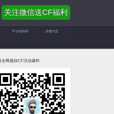
关注微信送CF福利
平台福利码
灵狐约定
看全网最快CF活动爆料