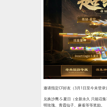
邀请指定CF好友（3月1日至今未登
兑换沙鹰-S-夏日（全新永久 只能召
明玫瑰、青霞仙子、麻雀等等奖励。