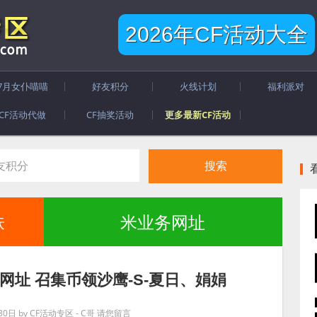
2026年CF活动大全
7月女仆喵喵
好友积分
火线计划
福利派对
CF活动代做
CF抽奖活动
更多最新CF活动
肤
米业务网址
网址 召集币领沙鹰-S-夏日、娟娟
30日
by
CF活动专区 - C哥
请您留言