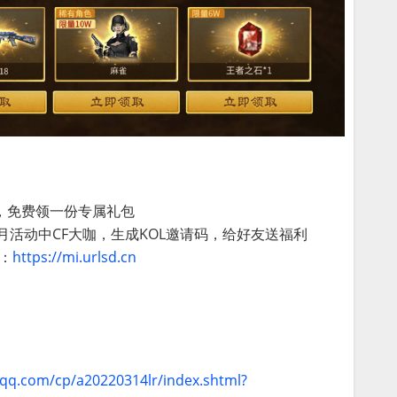
”，免费领一份专属礼包
5月活动中CF大咖，生成KOL邀请码，给好友送福利
：
https://mi.urlsd.cn
f.qq.com/cp/a20220314lr/index.shtml?