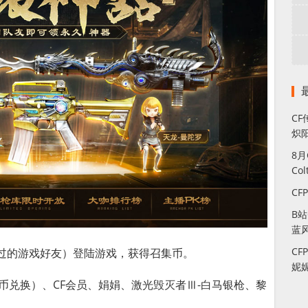
CF
炽
8
Co
CF
B
蓝
CF
录过的游戏好友）登陆游戏，获得召集币。
妮
集币兑换）、CF会员、娟娟、激光毁灭者Ⅲ-白马银枪、黎