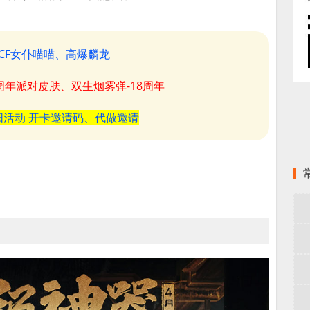
CF女仆喵喵、高爆麟龙
8周年派对皮肤、双生烟雾弹-18周年
阳活动 开卡邀请码、代做邀请