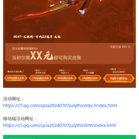
活动网址：
https://cf.qq.com/cp/a20240707julythird/pc/index.html
移动端活动网址：
https://cf.qq.com/cp/a20240707julythird/m/index.html