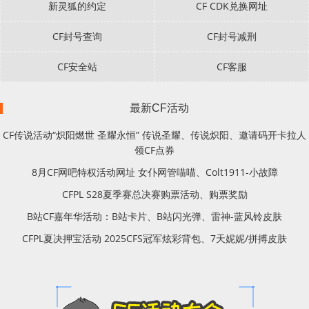
新灵狐的约定
CF CDK兑换网址
CF封号查询
CF封号减刑
CF安全站
CF客服
最新CF活动
CF传说活动“炽阳燃世 圣耀永恒” 传说圣耀、传说炽阳、邀请码开卡拉人
领CF点券
8月CF网吧特权活动网址 女仆网管喵喵、Colt1911-小故障
CFPL S28夏季赛总决赛购票活动、购票奖励
B站CF嘉年华活动：B站卡片、B站闪光弹、雷神-蓝风铃皮肤
CFPL夏决押宝活动 2025CFS冠军炫彩背包、7天妮妮/拼搏皮肤