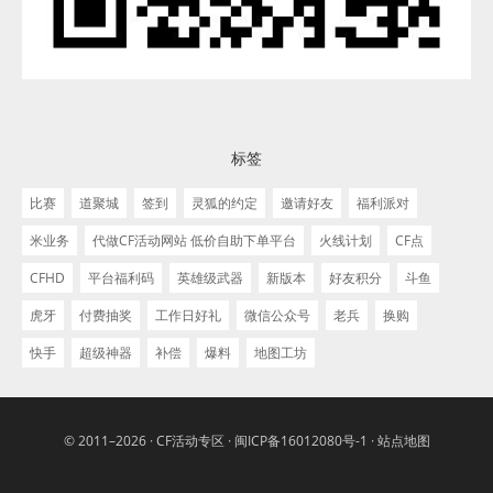
标签
比赛
道聚城
签到
灵狐的约定
邀请好友
福利派对
米业务
代做CF活动网站 低价自助下单平台
火线计划
CF点
CFHD
平台福利码
英雄级武器
新版本
好友积分
斗鱼
虎牙
付费抽奖
工作日好礼
微信公众号
老兵
换购
快手
超级神器
补偿
爆料
地图工坊
© 2011–2026 ·
CF活动专区
·
闽ICP备16012080号-1
·
站点地图