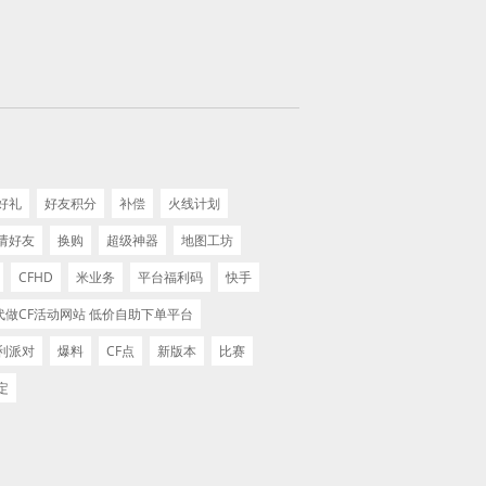
好礼
好友积分
补偿
火线计划
请好友
换购
超级神器
地图工坊
CFHD
米业务
平台福利码
快手
代做CF活动网站 低价自助下单平台
利派对
爆料
CF点
新版本
比赛
定