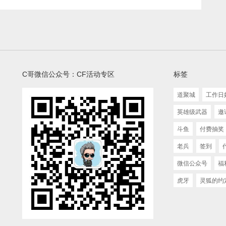
C哥微信公众号：CF活动专区
标签
道聚城
工作日
英雄级武器
邀
斗鱼
付费抽奖
老兵
签到
微信公众号
福
虎牙
灵狐的约