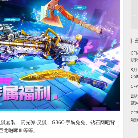
CF
炽
8
Co
CF
B
蓝
CF
妮
灵狐套装、闪光弹-灵狐、G36C-宇航兔兔、钻石网吧背
巨龙咆哮Ⅲ等等。