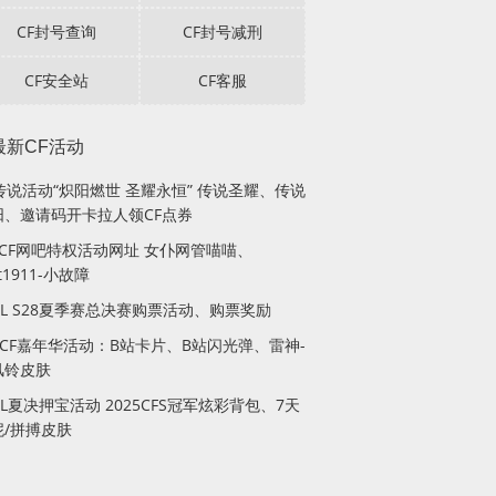
CF封号查询
CF封号减刑
CF安全站
CF客服
最新CF活动
传说活动“炽阳燃世 圣耀永恒” 传说圣耀、传说
阳、邀请码开卡拉人领CF点券
月CF网吧特权活动网址 女仆网管喵喵、
lt1911-小故障
PL S28夏季赛总决赛购票活动、购票奖励
站CF嘉年华活动：B站卡片、B站闪光弹、雷神-
风铃皮肤
PL夏决押宝活动 2025CFS冠军炫彩背包、7天
妮/拼搏皮肤