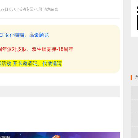
月29日
by
CF活动专区 - C哥
请您留言
CF女仆喵喵、高爆麟龙
8周年派对皮肤、双生烟雾弹-18周年
阳活动 开卡邀请码、代做邀请