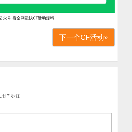
公众号 看全网最快CF活动爆料
下一个CF活动»
已用
*
标注