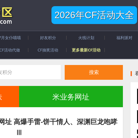
2026年CF活动大全
7月女仆喵喵
好友积分
火线计划
福利派对
CF活动代做
CF抽奖活动
更多最新CF活动
肤
米业务网址
动网址 高爆手雷-饼干情人、深渊巨龙咆哮
Ⅲ