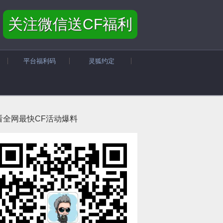
关注微信送CF福利
平台福利码
灵狐约定
看全网最快CF活动爆料