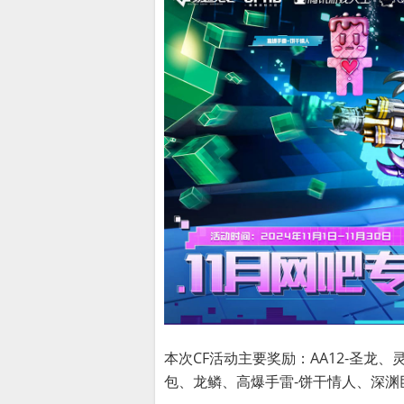
本次CF活动主要奖励：AA12-圣龙、
包、龙鳞、高爆手雷-饼干情人、深渊