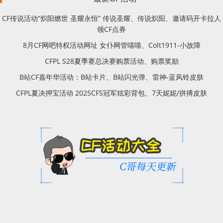
CF传说活动“炽阳燃世 圣耀永恒” 传说圣耀、传说炽阳、邀请码开卡拉人
领CF点券
8月CF网吧特权活动网址 女仆网管喵喵、Colt1911-小故障
CFPL S28夏季赛总决赛购票活动、购票奖励
B站CF嘉年华活动：B站卡片、B站闪光弹、雷神-蓝风铃皮肤
CFPL夏决押宝活动 2025CFS冠军炫彩背包、7天妮妮/拼搏皮肤