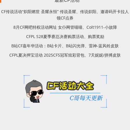
最新CF活动
CF传说活动“炽阳燃世 圣耀永恒” 传说圣耀、传说炽阳、邀请码开卡拉人
领CF点券
8月CF网吧特权活动网址 女仆网管喵喵、Colt1911-小故障
CFPL S28夏季赛总决赛购票活动、购票奖励
B站CF嘉年华活动：B站卡片、B站闪光弹、雷神-蓝风铃皮肤
CFPL夏决押宝活动 2025CFS冠军炫彩背包、7天妮妮/拼搏皮肤