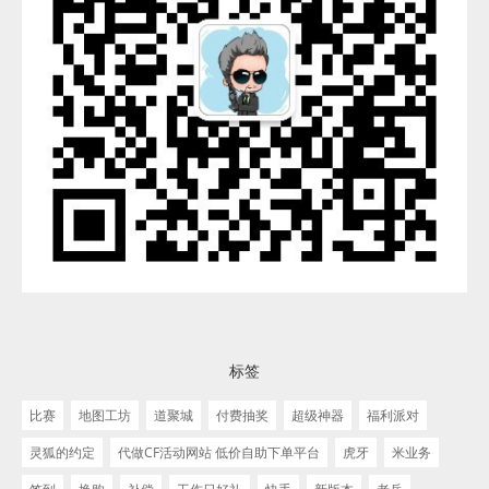
标签
比赛
地图工坊
道聚城
付费抽奖
超级神器
福利派对
灵狐的约定
代做CF活动网站 低价自助下单平台
虎牙
米业务