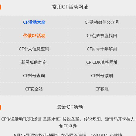
常用CF活动网址
CF活动大全
CF活动微信公众号
代做CF活动
CF点券被盗找回
CF个人信息查询
CF封号十年解封
新灵狐的约定
CF CDK兑换网址
CF封号查询
CF封号减刑
CF安全站
CF客服
最新CF活动
CF传说活动“炽阳燃世 圣耀永恒” 传说圣耀、传说炽阳、邀请码开卡拉人
领CF点券
8月CF网吧特权活动网址 女仆网管喵喵、Colt1911-小故障