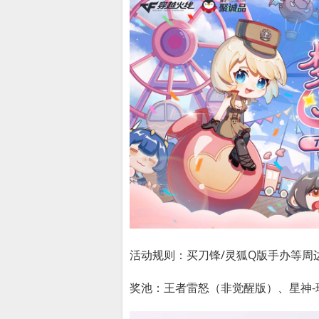
活动规则：买刀锋/灵狐Q版手办等周
奖池：王者雷怒（非觉醒版）、星神-