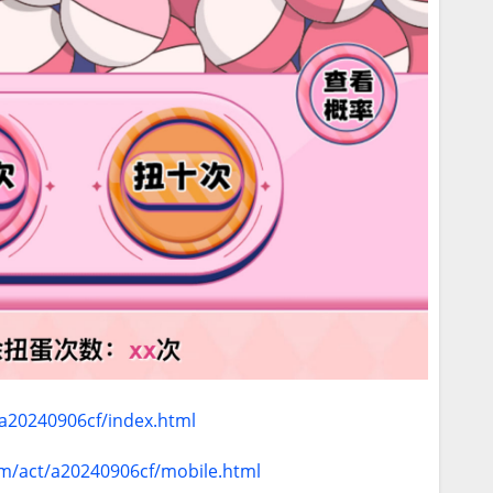
/a20240906cf/index.html
om/act/a20240906cf/mobile.html