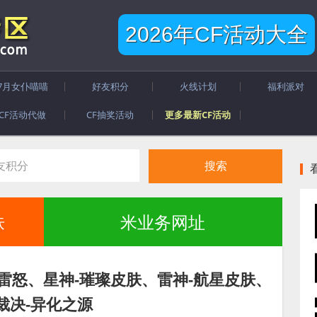
2026年CF活动大全
7月女仆喵喵
好友积分
火线计划
福利派对
CF活动代做
CF抽奖活动
更多最新CF活动
肤
米业务网址
者雷怒、星神-璀璨皮肤、雷神-航星皮肤、
裁决-异化之源