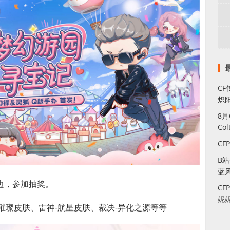
CF
炽
8
Co
CF
B
蓝
边，参加抽奖。
CF
妮
璀璨皮肤、雷神-航星皮肤、裁决-异化之源等等