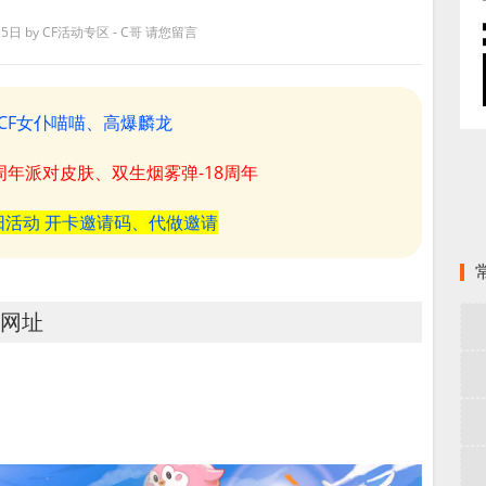
月5日
by
CF活动专区 - C哥
请您留言
CF女仆喵喵、高爆麟龙
8周年派对皮肤、双生烟雾弹-18周年
阳活动 开卡邀请码、代做邀请
动网址