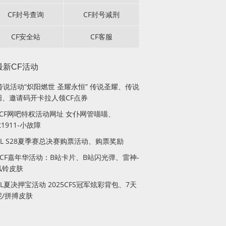
CF封号查询
CF封号减刑
CF安全站
CF客服
最新CF活动
传说活动“炽阳燃世 圣耀永恒” 传说圣耀、传说
阳、邀请码开卡拉人领CF点券
月CF网吧特权活动网址 女仆网管喵喵、
lt1911-小故障
PL S28夏季赛总决赛购票活动、购票奖励
站CF嘉年华活动：B站卡片、B站闪光弹、雷神-
风铃皮肤
PL夏决押宝活动 2025CFS冠军炫彩背包、7天
妮/拼搏皮肤