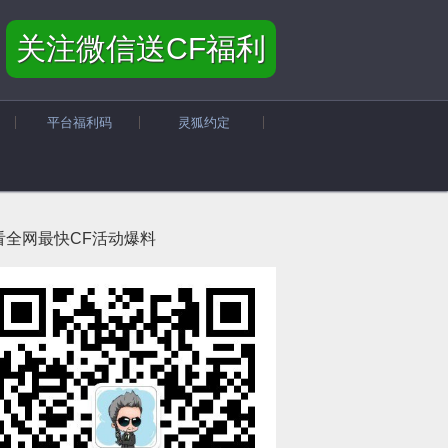
关注微信送CF福利
平台福利码
灵狐约定
看全网最快CF活动爆料