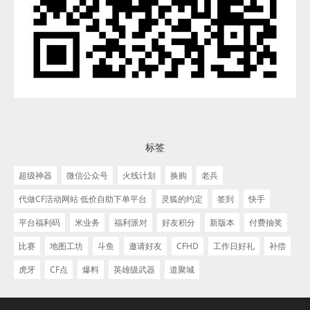
标签
超级神器
微信公众号
火线计划
换购
老兵
代做CF活动网站 低价自助下单平台
灵狐的约定
签到
快手
平台福利码
米业务
福利派对
好友积分
新版本
付费抽奖
比赛
地图工坊
斗鱼
邀请好友
CFHD
工作日好礼
补偿
虎牙
CF点
爆料
英雄级武器
道聚城