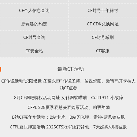
CF个人信息查询
CF封号十年解封
新灵狐的约定
CF CDK兑换网址
CF封号查询
CF封号减刑
CF安全站
CF客服
最新CF活动
CF传说活动“炽阳燃世 圣耀永恒” 传说圣耀、传说炽阳、邀请码开卡拉人
领CF点券
8月CF网吧特权活动网址 女仆网管喵喵、Colt1911-小故障
CFPL S28夏季赛总决赛购票活动、购票奖励
B站CF嘉年华活动：B站卡片、B站闪光弹、雷神-蓝风铃皮肤
CFPL夏决押宝活动 2025CFS冠军炫彩背包、7天妮妮/拼搏皮肤