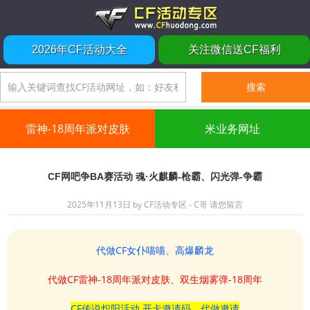
2026年CF活动大全
关注微信送CF福利
雷神-18周年派对皮肤
米业务网址
CF网吧争BA赛活动 魂·火麒麟-枪霸、闪光弹-争霸
2025年11月13日
by
CF活动专区 - C哥
请您留言
代做CF女仆喵喵、高爆麟龙
代做CF雷神-18周年派对皮肤、双生烟雾弹-18周年
CF传说炽阳活动 开卡邀请码、代做邀请