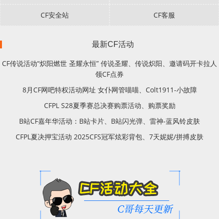
CF安全站
CF客服
最新CF活动
CF传说活动“炽阳燃世 圣耀永恒” 传说圣耀、传说炽阳、邀请码开卡拉人
领CF点券
8月CF网吧特权活动网址 女仆网管喵喵、Colt1911-小故障
CFPL S28夏季赛总决赛购票活动、购票奖励
B站CF嘉年华活动：B站卡片、B站闪光弹、雷神-蓝风铃皮肤
CFPL夏决押宝活动 2025CFS冠军炫彩背包、7天妮妮/拼搏皮肤