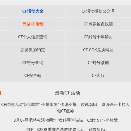
CF活动大全
CF活动微信公众号
代做CF活动
CF点券被盗找回
CF个人信息查询
CF封号十年解封
新灵狐的约定
CF CDK兑换网址
CF封号查询
CF封号减刑
CF安全站
CF客服
最新CF活动
CF传说活动“炽阳燃世 圣耀永恒” 传说圣耀、传说炽阳、邀请码开卡拉人
领CF点券
8月CF网吧特权活动网址 女仆网管喵喵、Colt1911-小故障
CFPL S28夏季赛总决赛购票活动、购票奖励