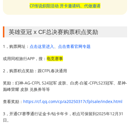
CF传说炽阳活动 开卡邀请码、代做邀请
英雄亚冠 x CF总决赛购票积点奖励
1，购票网址：
点击这里进入
、
点击查看官网专题
或用同程旅行APP，搜：
电竞赛事
2，购票积点奖励：跟CFPL春决通用
奖励：幻神-AG-CFPL S24冠军 皮肤、白虎-白鲨-CFPLS23冠军、星神-
巅峰荣耀 皮肤 兑换券等等
查看奖励：
https://cf.qq.com/cp/a20250317cfplsale/index.html
3，开通CF赛季通行证金卡/钻卡年卡，积点可保留到2025年12月31
日。