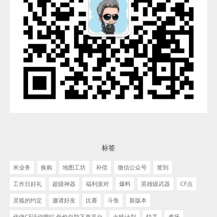
标签
米业务
换购
地图工坊
补偿
微信公众号
签到
工作日好礼
超级神器
福利派对
爆料
英雄级武器
CF点
灵狐的约定
邀请好友
比赛
斗鱼
新版本
代做CF活动网站 低价自助下单平台
火线计划
快手
虎牙