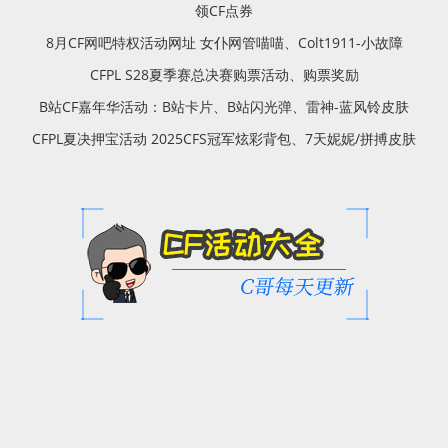
领CF点券
8月CF网吧特权活动网址 女仆网管喵喵、Colt1911-小故障
CFPL S28夏季赛总决赛购票活动、购票奖励
B站CF嘉年华活动：B站卡片、B站闪光弹、雷神-蓝风铃皮肤
CFPL夏决押宝活动 2025CFS冠军炫彩背包、7天妮妮/拼搏皮肤