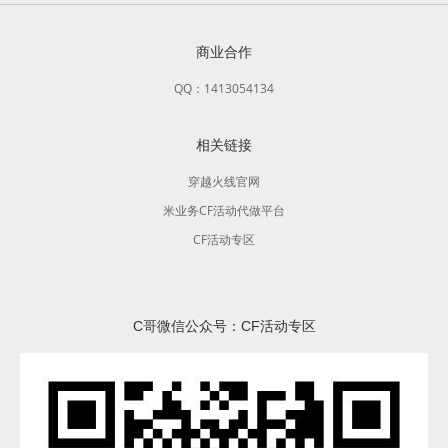
商业合作
QQ：1413054134
相关链接
穿越火线官网
米业务CF活动代做平台
CF活动专区
C哥微信公众号：CF活动专区