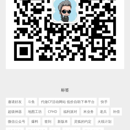
标签
邀请好友
斗鱼
代做CF活动网站 低价自助下单平台
快手
超级神器
地图工坊
CFHD
福利派对
米业务
老兵
补偿
微信公众号
爆料
签到
新版本
灵狐的约定
火线计划