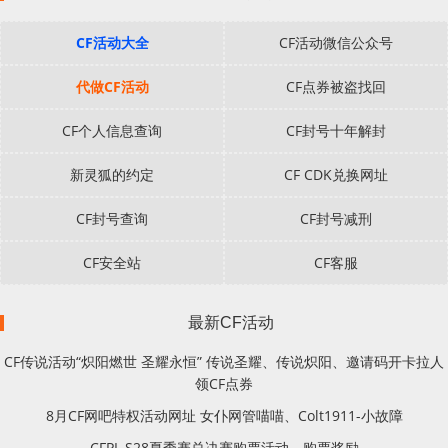
CF活动大全
CF活动微信公众号
代做CF活动
CF点券被盗找回
CF个人信息查询
CF封号十年解封
新灵狐的约定
CF CDK兑换网址
CF封号查询
CF封号减刑
CF安全站
CF客服
最新CF活动
CF传说活动“炽阳燃世 圣耀永恒” 传说圣耀、传说炽阳、邀请码开卡拉人
领CF点券
8月CF网吧特权活动网址 女仆网管喵喵、Colt1911-小故障
CFPL S28夏季赛总决赛购票活动、购票奖励