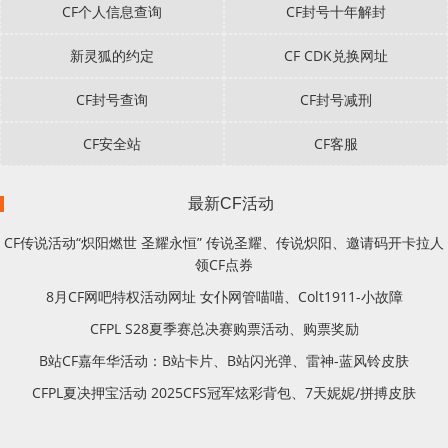
CF个人信息查询
CF封号十年解封
新灵狐的约定
CF CDK兑换网址
CF封号查询
CF封号减刑
CF安全站
CF客服
最新CF活动
CF传说活动“炽阳燃世 圣耀永恒” 传说圣耀、传说炽阳、邀请码开卡拉人
领CF点券
8月CF网吧特权活动网址 女仆网管喵喵、Colt1911-小故障
CFPL S28夏季赛总决赛购票活动、购票奖励
B站CF嘉年华活动：B站卡片、B站闪光弹、雷神-蓝风铃皮肤
CFPL夏决押宝活动 2025CFS冠军炫彩背包、7天妮妮/拼搏皮肤