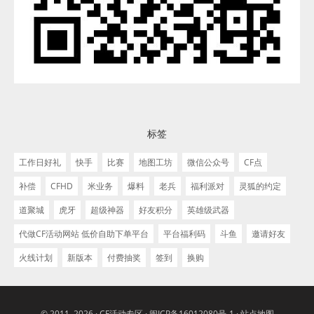
标签
工作日好礼
快手
比赛
地图工坊
微信公众号
CF点
补偿
CFHD
米业务
爆料
老兵
福利派对
灵狐的约定
道聚城
虎牙
超级神器
好友积分
英雄级武器
代做CF活动网站 低价自助下单平台
平台福利码
斗鱼
邀请好友
火线计划
新版本
付费抽奖
签到
换购
© 2011–2026 ·
CF活动专区
·
闽ICP备16012080号-1
·
站点地图