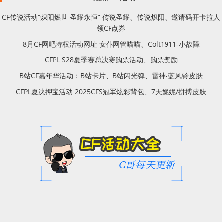
CF传说活动“炽阳燃世 圣耀永恒” 传说圣耀、传说炽阳、邀请码开卡拉人
领CF点券
8月CF网吧特权活动网址 女仆网管喵喵、Colt1911-小故障
CFPL S28夏季赛总决赛购票活动、购票奖励
B站CF嘉年华活动：B站卡片、B站闪光弹、雷神-蓝风铃皮肤
CFPL夏决押宝活动 2025CFS冠军炫彩背包、7天妮妮/拼搏皮肤