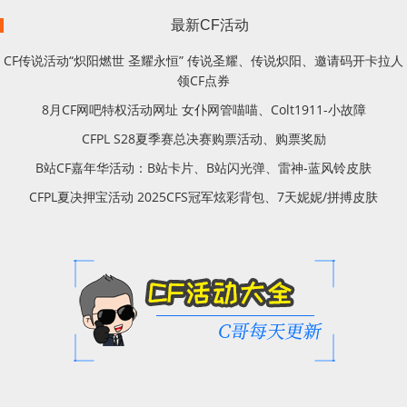
最新CF活动
CF传说活动“炽阳燃世 圣耀永恒” 传说圣耀、传说炽阳、邀请码开卡拉人
领CF点券
8月CF网吧特权活动网址 女仆网管喵喵、Colt1911-小故障
CFPL S28夏季赛总决赛购票活动、购票奖励
B站CF嘉年华活动：B站卡片、B站闪光弹、雷神-蓝风铃皮肤
CFPL夏决押宝活动 2025CFS冠军炫彩背包、7天妮妮/拼搏皮肤