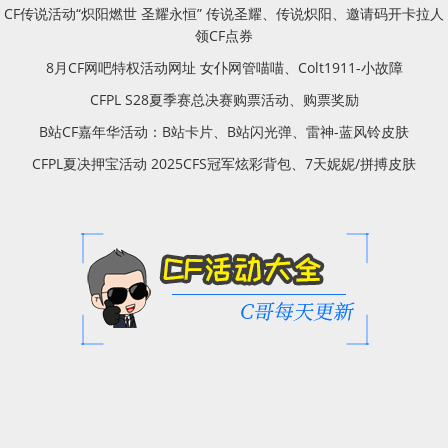
CF传说活动“炽阳燃世 圣耀永恒” 传说圣耀、传说炽阳、邀请码开卡拉人
领CF点券
8月CF网吧特权活动网址 女仆网管喵喵、Colt1911-小故障
CFPL S28夏季赛总决赛购票活动、购票奖励
B站CF嘉年华活动：B站卡片、B站闪光弹、雷神-蓝风铃皮肤
CFPL夏决押宝活动 2025CFS冠军炫彩背包、7天妮妮/拼搏皮肤